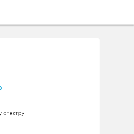
о
у спектру