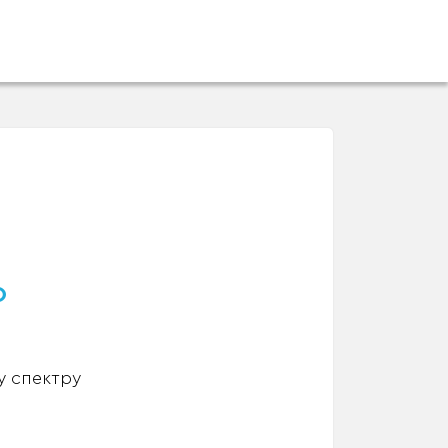
о
у спектру