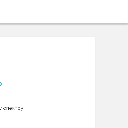
о
у спектру