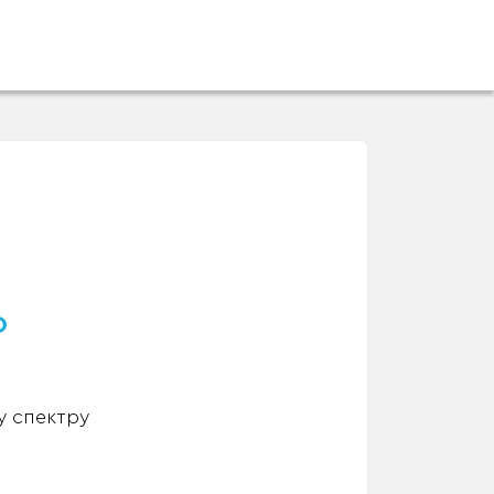
о
у спектру