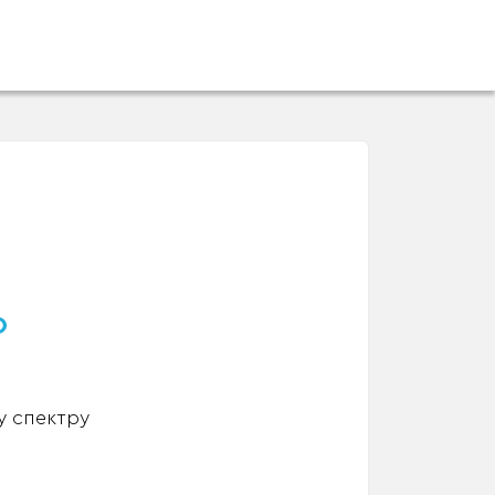
о
у спектру