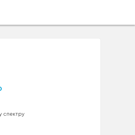
о
у спектру