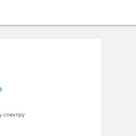
о
у спектру