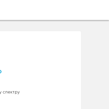
о
у спектру