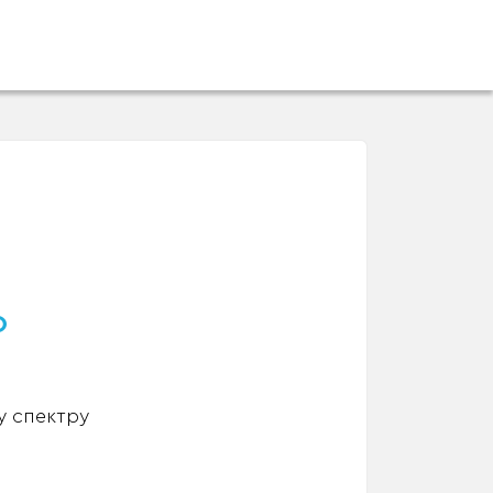
о
у спектру