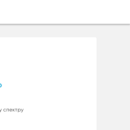
о
у спектру