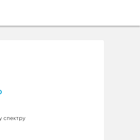
о
у спектру