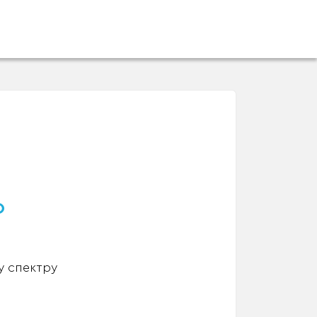
о
у спектру