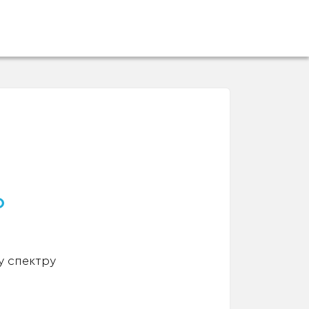
о
у спектру