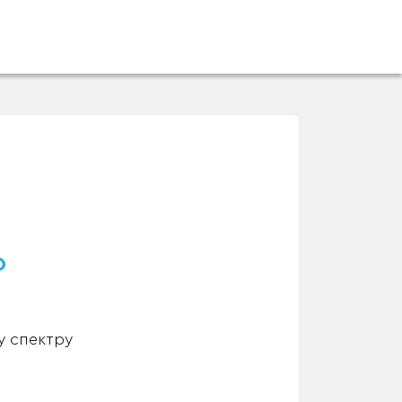
о
у спектру