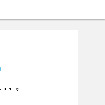
о
у спектру