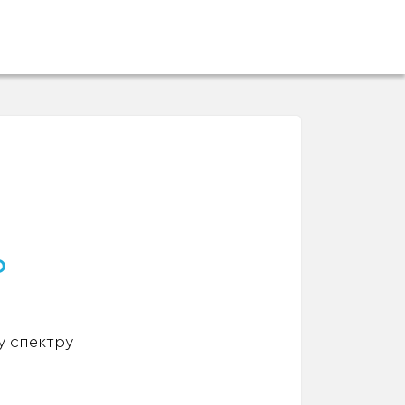
о
у спектру