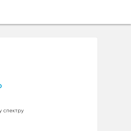
о
у спектру