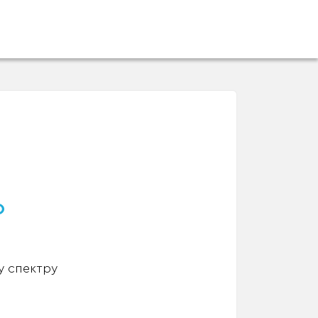
о
у спектру