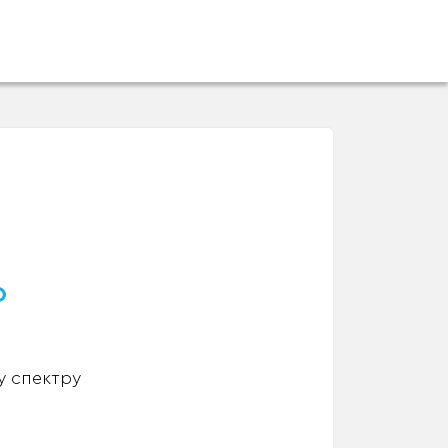
о
у спектру