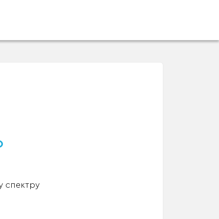
о
у спектру