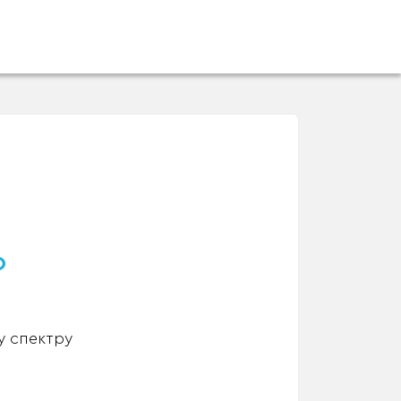
о
у спектру