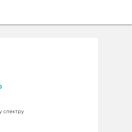
о
у спектру