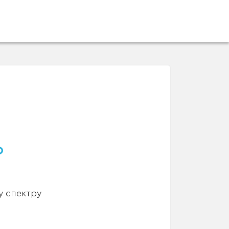
о
у спектру