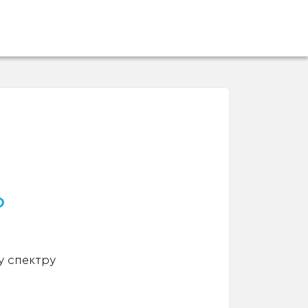
о
у спектру