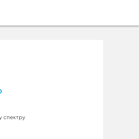
о
у спектру