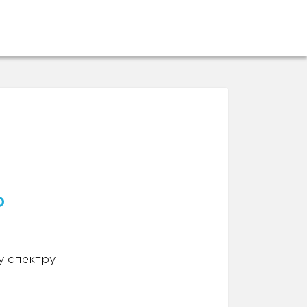
о
у спектру