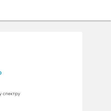
о
у спектру