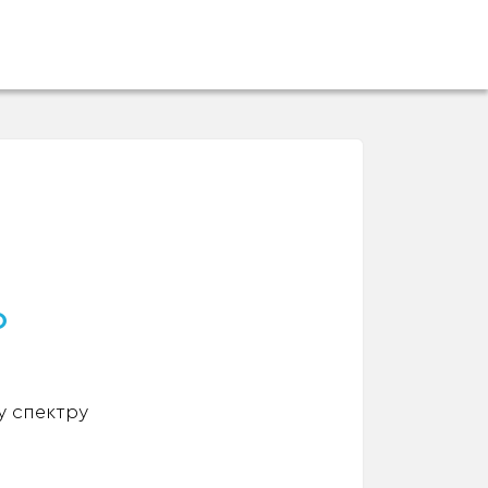
о
у спектру