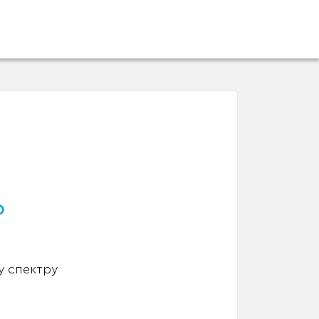
о
у спектру