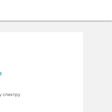
о
у спектру